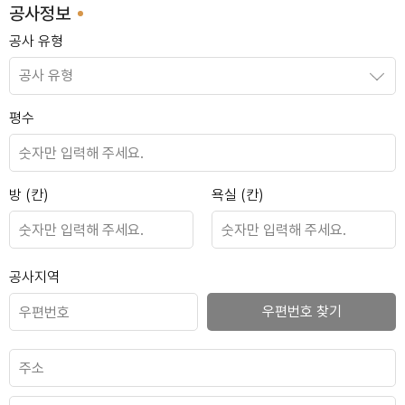
공사정보
공사 유형
안양 푸르지오
평수
옥수 어울림
방 (칸)
욕실 (칸)
공사지역
도곡 래미안
우편번호 찾기
사당 롯데캐슬