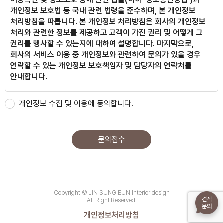
개인정보 보호법 등 국내 관련 법령을 준수하며, 본 개인정보
처리방침을 따릅니다.
본 개인정보 처리방침은 회사의 개인정보
처리와 관련한 정보를 제공하고 고객이 가진 권리 및 어떻게 그
권리를 행사할 수 있는지에 대하여 설명합니다.
마지막으로,
150만 유튜버의 집
회사의 서비스 이용 중 개인정보와 관련하여 문의가 있을 경우
연락할 수 있는 개인정보 보호책임자 및 담당자의 연락처를
안내합니다.
본 방침은 : 2022년 04월 19일 부터 시행됩니다.
개인정보 수집 및 이용에 동의합니다.
송파 잠실엘스
개인정보의 수집 및 이용목적
회사는 수집한 개인정보를 다음의 목적을 위해 활용합니다.
문의접수
개인정보는 다음의 목적 이외의 용도로는 사용되지 아니하며,
목적이 변경될 경우 사전동의를 구하겠습니다.
서초 반포래미안
이용목적
홈페이지 문의 관리
Copyright © JIN SUNG EUN Interior design
견적
All Right Reserved.
문의
수집하는 개인정보 항목 및 수집방법
개인정보처리방침