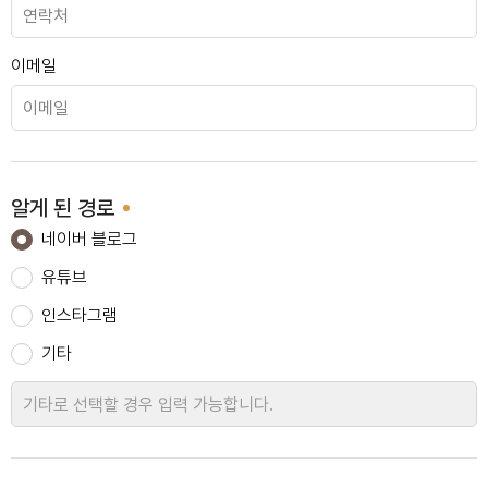
올림픽파크포레온
이메일
영등포 두산위브
알게 된 경로
네이버 블로그
유튜브
논현 D아파트
인스타그램
기타
세곡 푸르지오