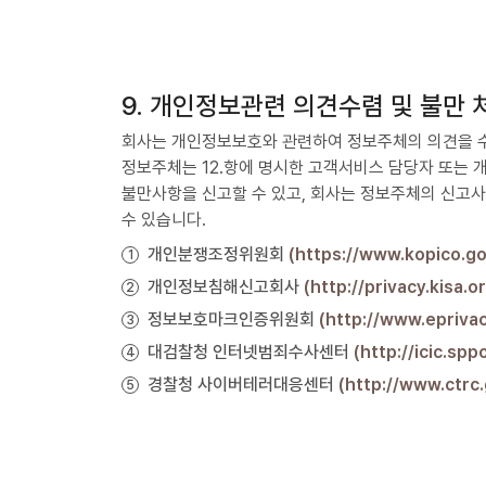
개인정보관련 의견수렴 및 불만 
회사는 개인정보보호와 관련하여 정보주체의 의견을 수
정보주체는 12.항에 명시한 고객서비스 담당자 또는 
불만사항을 신고할 수 있고, 회사는 정보주체의 신고
수 있습니다.
개인분쟁조정위원회
(https://www.kopico.go
개인정보침해신고회사
(http://privacy.kisa.
정보보호마크인증위원회
(http://www.epriva
대검찰청 인터넷범죄수사센터
(http://icic.s
경찰청 사이버테러대응센터
(http://www.ctrc