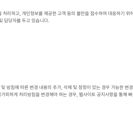
 처리하고, 개인정보를 제공한 고객 등의 불만을 접수하여 대응하기 위
및 담당자를 두고 있습니다.
및 방침에 따른 변경 내용의 추가, 삭제 및 정정이 있는 경우 가능한 변
불가피하게 처리방침을 변경해야 하는 경우, 웹사이트 공지사항을 통해 