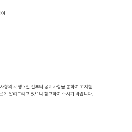
하여
경사항의 시행 7일 전부터 공지사항을 통하여 고지할
빠르게 알려드리고 있으니 참고하여 주시기 바랍니다.