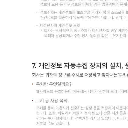
정보의 도용 등 허위정보를 입력할 경우 법률위반의 문제
정보주체는 개인정보를 보호받을 권리와 함께 스스로를 
개인정보를 훼손하지 않도록 유의하여야 합니다. 만약 이
미성년자의 개인정보 보호
회사는 원칙적으로 정보주체가 미성년자일 경우 개인정
목적이 달성되거나 수집 당시 동의를 얻은 보유기간이 
개인정보 자동수집 장치의 설치, 
회사는 귀하의 정보를 수시로 저장하고 찾아내는‘쿠키(c
쿠키란 무엇일까요?
웹사이트를 운영하는데 이용되는 서버가 귀하의 브라우저에 
쿠키 등 사용 목적
쿠키를 통해 이용자가 선호하는 설정 등을 저장하여 이용자에
됩니다. 또한, 회원과 비회원의 접속 빈도나 방문 시간 등을 
귀하는 쿠키 설치에 대한 선택권을 가지고 있습니다. 따라서
거부할 수도 있습니다.