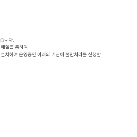
습니다.
 메일을 통하여
서 설치하여 운영중인 아래의 기관에 불만처리를 신청할