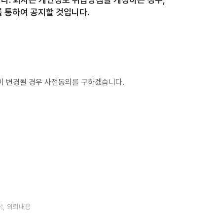
를 통하여 공지할 것입니다.
이 변경될 경우 사전동의를 구하겠습니다.
목, 의뢰내용