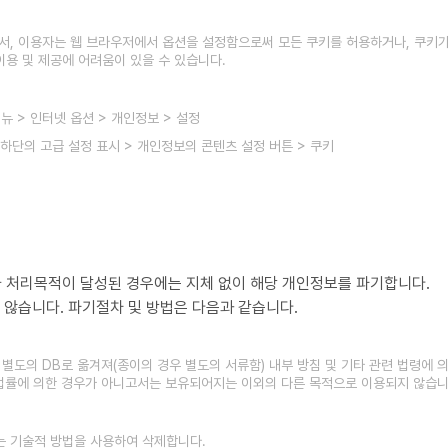
서, 이용자는 웹 브라우저에서 옵션을 설정함으로써 모든 쿠키를 허용하거나, 쿠키가
이용 및 제공에 어려움이 있을 수 있습니다.
구 메뉴 > 인터넷 옵션 > 개인정보 > 설정
면 하단의 고급 설정 표시 > 개인정보의 콘텐츠 설정 버튼 > 쿠키
처리목적이 달성된 경우에는 지체 없이 해당 개인정보를 파기합니다.
 않습니다. 파기절차 및 방법은 다음과 같습니다.
별도의 DB로 옮겨져(종이의 경우 별도의 서류함) 내부 방침 및 기타 관련 법령에 의
 법률에 의한 경우가 아니고서는 보유되어지는 이외의 다른 목적으로 이용되지 않습니
는 기술적 방법을 사용하여 삭제합니다.