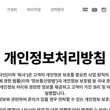
가성비
프리미엄
견적문의
개인정보처리방침
(이하 ‘회사’)은 고객의 개인정보 보호를 중요한 사업 원칙의
 관한 법률(이하 ‘정보통신망법’)과 개인정보 보호법 등 국내 
개인정보 처리와 관련한 정보를 제공하고 고객이 가진 권리 및 어
설명합니다.
정보와 관련하여 문의가 있을 경우 연락할 수 있는 개인정보 보
의 변경이나 당사의 약관 및 내부 정책에 따라 변경될 수 있습