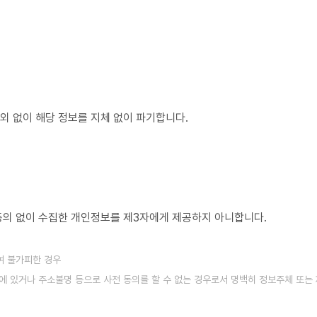
외 없이 해당 정보를 지체 없이 파기합니다.
동의 없이 수집한 개인정보를 제3자에게 제공하지 아니합니다.
여 불가피한 경우
에 있거나 주소불명 등으로 사전 동의를 할 수 없는 경우로서 명백히 정보주체 또는 