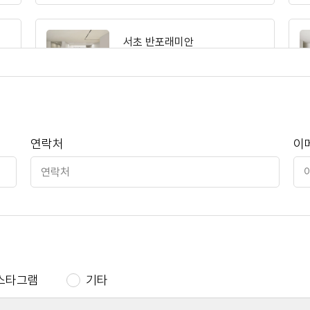
서초 반포래미안
영통 이편한세상
연락처
이
용인 내대지마을푸르지오
강서 동부센트레빌
스타그램
기타