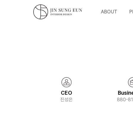
ABOUT
P
CEO
Busin
진성은
880-81