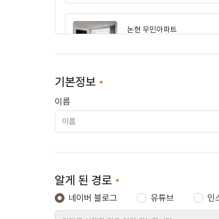
논현 우민아파트
기본정보
150만 유튜버의 집
이름
송파 아시아선수촌
알게 된 경로
동작 보성펠리스
네이버 블로그
유튜브
인