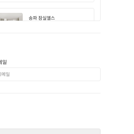
송파 잠실엘스
수서 디아크리온
메일
수지 상현마을
역삼개나리