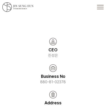
CEO
진성은
Business No
880-81-02378
Address