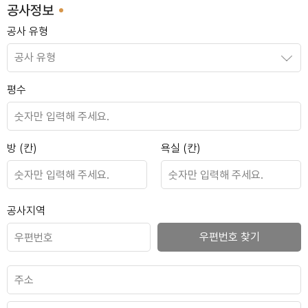
공사정보
공사 유형
송파 잠실엘스
평수
150만 유튜버의 집
방 (칸)
욕실 (칸)
영통 이편한세상
공사지역
우편번호 찾기
수서 디아크리온