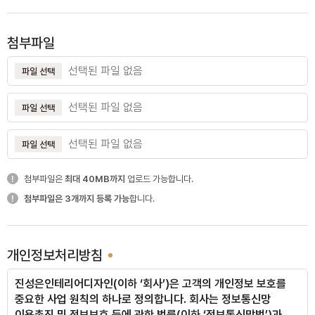
당산 현대아파트
첨부파일
선택된 파일 없음
파일 선택
선택된 파일 없음
여의도 삼부아파트
파일 선택
선택된 파일 없음
파일 선택
첨부파일은
최대 40MB까지
업로드 가능합니다.
사당 롯데캐슬
첨부파일은 3개까지 등록 가능
합니다.
개인정보처리방침
도곡 래미안
진성은인테리어디자인(이하 ‘회사’)은 고객의 개인정보 보호를
중요한 사업 원칙의 하나로 정의합니다.
회사는 정보통신망
이용촉진 및 정보보호 등에 관한 법률(이하 ‘정보통신망법’)과