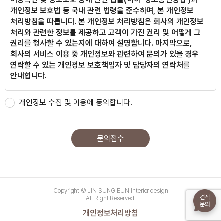
개인정보 보호법 등 국내 관련 법령을 준수하며, 본 개인정보
처리방침을 따릅니다.
본 개인정보 처리방침은 회사의 개인정보
처리와 관련한 정보를 제공하고 고객이 가진 권리 및 어떻게 그
옥수 어울림
권리를 행사할 수 있는지에 대하여 설명합니다.
마지막으로,
회사의 서비스 이용 중 개인정보와 관련하여 문의가 있을 경우
연락할 수 있는 개인정보 보호책임자 및 담당자의 연락처를
안내합니다.
안양 푸르지오
본 방침은 : 2022년 04월 19일 부터 시행됩니다.
개인정보 수집 및 이용에 동의합니다.
개인정보의 수집 및 이용목적
회사는 수집한 개인정보를 다음의 목적을 위해 활용합니다.
문의접수
개인정보는 다음의 목적 이외의 용도로는 사용되지 아니하며,
세곡 푸르지오
목적이 변경될 경우 사전동의를 구하겠습니다.
이용목적
홈페이지 문의 관리
Copyright © JIN SUNG EUN Interior design
견적
All Right Reserved.
문의
수집하는 개인정보 항목 및 수집방법
개인정보처리방침
논현 D아파트