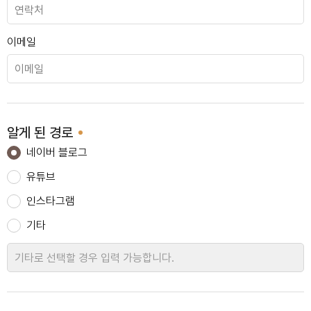
도곡 타워팰리스
이메일
송파 잠실트리지움
알게 된 경로
네이버 블로그
유튜브
논현 우민아파트
인스타그램
기타
서초 반포래미안